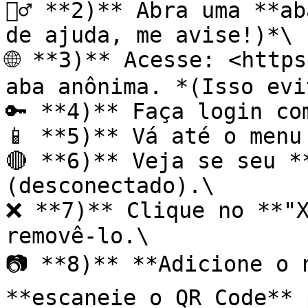
🕵️‍♂️ **2)** Abra uma **
de ajuda, me avise!)*\

🌐 **3)** Acesse: <https
aba anônima. *(Isso evi
🔑 **4)** Faça login co
📱 **5)** Vá até o menu
🔴 **6)** Veja se seu *
(desconectado).\

❌ **7)** Clique no **"X
removê-lo.\

📷 **8)** **Adicione o 
**escaneie o QR Code** 