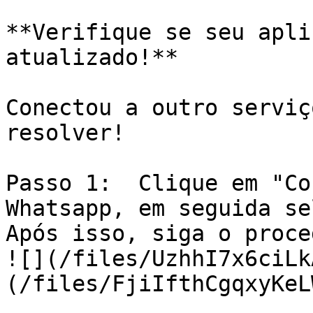
**Verifique se seu apli
atualizado!**

Conectou a outro serviç
resolver!

Passo 1:  Clique em "Co
Whatsapp, em seguida se
Após isso, siga o proce
![](/files/UzhhI7x6ciLk
(/files/FjiIfthCgqxyKeL